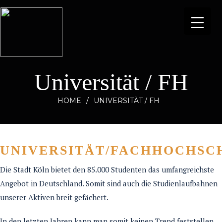
Universität / FH
HOME
/
UNIVERSITÄT / FH
UNIVERSITÄT/FACHHOCHSC
Die Stadt Köln bietet den 85.000 Studenten das umfangreichste
Angebot in Deutschland. Somit sind auch die Studienlaufbahnen
unserer Aktiven breit gefächert.
In den letzten Jahren kann man somit keinen Trend feststellen.